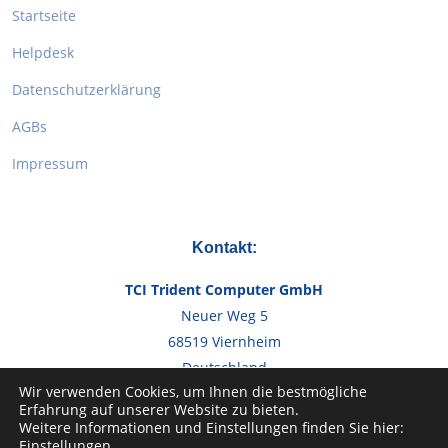
Startseite
Helpdesk
Datenschutzerklärung
AGBs
Impressum
Kontakt:
TCI Trident Computer GmbH
Neuer Weg 5
68519 Viernheim
Deutschland
Wir verwenden Cookies, um Ihnen die bestmögliche
Erfahrung auf unserer Website zu bieten.
Telefon:
+49 6204 966240
Weitere Informationen und Einstellungen finden Sie hier:
Email:
info@tcig.de
Einstellungen
.