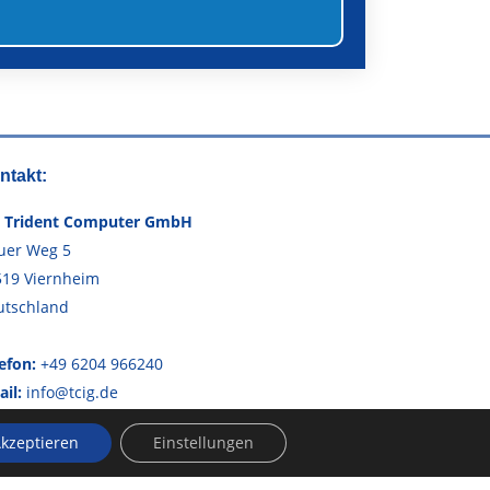
ntakt:
I Trident Computer GmbH
uer Weg 5
519 Viernheim
utschland
efon:
+49 6204 966240
il:
info@tcig.de
kzeptieren
Einstellungen