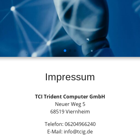
Impressum
TCI Trident Computer GmbH
Neuer Weg 5
2026
68519 Viernheim
Telefon: 06204966240
E-Mail: info@tcig.de
 Partner, neue Visionen,