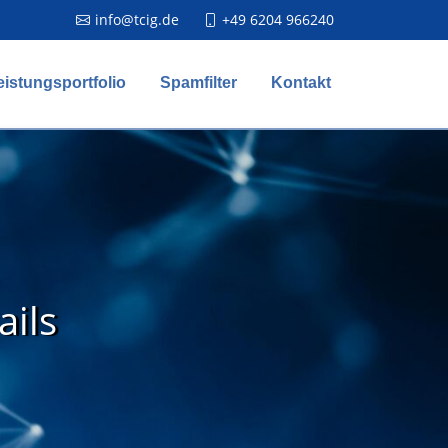
info@tcig.de
+49 6204 966240
eistungsportfolio
Spamfilter
Kontakt
ails