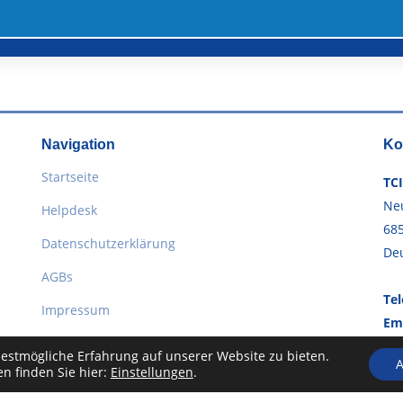
Navigation
Ko
Startseite
TC
Ne
Helpdesk
68
Datenschutzerklärung
De
AGBs
Tel
Impressum
Ema
estmögliche Erfahrung auf unserer Website zu bieten.
A
n finden Sie hier:
Einstellungen
.
© Copyright
TCI Trident Computer GmbH
. All Rights Reserved