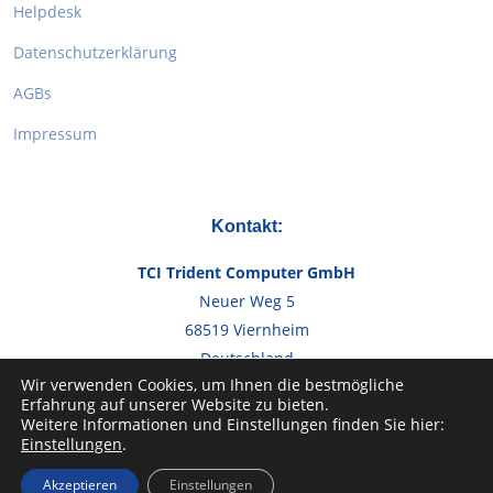
Helpdesk
Datenschutzerklärung
AGBs
Impressum
Kontakt:
TCI Trident Computer GmbH
Neuer Weg 5
68519 Viernheim
Deutschland
Wir verwenden Cookies, um Ihnen die bestmögliche
Erfahrung auf unserer Website zu bieten.
Telefon:
+49 6204 966240
Weitere Informationen und Einstellungen finden Sie hier:
Einstellungen
.
Email:
info@tcig.de
Akzeptieren
Einstellungen